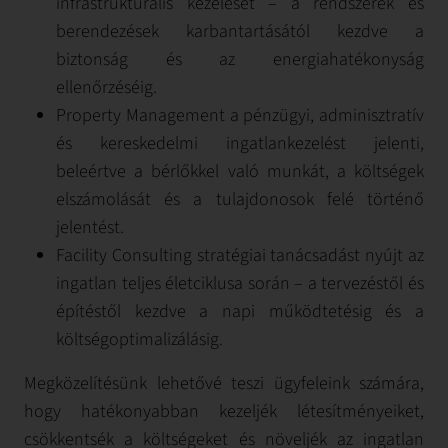
infrastrukturális kezelését – a rendszerek és
berendezések karbantartásától kezdve a
biztonság és az energiahatékonyság
ellenőrzéséig.
Property Management a pénzügyi, adminisztratív
és kereskedelmi ingatlankezelést jelenti,
beleértve a bérlőkkel való munkát, a költségek
elszámolását és a tulajdonosok felé történő
jelentést.
Facility Consulting stratégiai tanácsadást nyújt az
ingatlan teljes életciklusa során – a tervezéstől és
építéstől kezdve a napi működtetésig és a
költségoptimalizálásig.
Megközelítésünk lehetővé teszi ügyfeleink számára,
hogy hatékonyabban kezeljék létesítményeiket,
csökkentsék a költségeket és növeljék az ingatlan