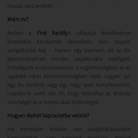
hosszú távú értékét.
Miért mi?
Amikor a
First Facility
-t választja létesítménye
kezelésére Kecskemét városában, nem csupán
szolgáltatást kap – hanem egy partnert, aki az Ön
létesítményének minden aspektusára odafigyel.
Erősségünk a tapasztalatban, a rugalmasságban és az
ügyfelek iránti elkötelezettségben rejlik. Legyen szó
egy kis irodáról vagy egy nagy ipari komplexumról,
csapatunk azért van itt, hogy biztosítsa az állandó
minőséget és a hosszú távú biztonságot.
Hogyan léphet kapcsolatba velünk?
Ha bármilyen kérdése van szolgáltatásainkkal
kapcsolatban, vagy szeretné megbízni minket