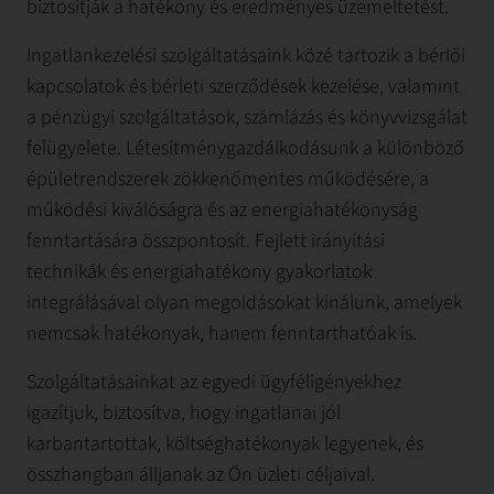
biztosítják a hatékony és eredményes üzemeltetést.
Ingatlankezelési szolgáltatásaink közé tartozik a bérlői
kapcsolatok és bérleti szerződések kezelése, valamint
a pénzügyi szolgáltatások, számlázás és könyvvizsgálat
felügyelete. Létesítménygazdálkodásunk a különböző
épületrendszerek zökkenőmentes működésére, a
működési kiválóságra és az energiahatékonyság
fenntartására összpontosít. Fejlett irányítási
technikák és energiahatékony gyakorlatok
integrálásával olyan megoldásokat kínálunk, amelyek
nemcsak hatékonyak, hanem fenntarthatóak is.
Szolgáltatásainkat az egyedi ügyféligényekhez
igazítjuk, biztosítva, hogy ingatlanai jól
karbantartottak, költséghatékonyak legyenek, és
összhangban álljanak az Ön üzleti céljaival.