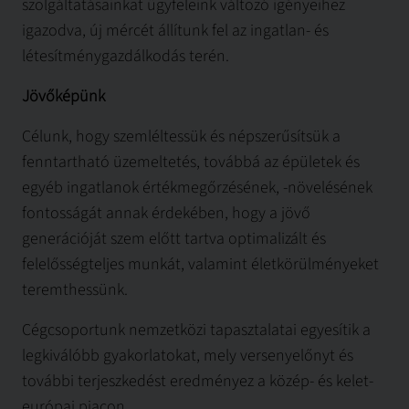
szolgáltatásainkat ügyfeleink változó igényeihez
igazodva, új mércét állítunk fel az ingatlan- és
létesítménygazdálkodás terén.
Jövőképünk
Célunk, hogy szemléltessük és népszerűsítsük a
fenntartható üzemeltetés, továbbá az épületek és
egyéb ingatlanok értékmegőrzésének, -növelésének
fontosságát annak érdekében, hogy a jövő
generációját szem előtt tartva optimalizált és
felelősségteljes munkát, valamint életkörülményeket
teremthessünk.
Cégcsoportunk nemzetközi tapasztalatai egyesítik a
legkiválóbb gyakorlatokat, mely versenyelőnyt és
további terjeszkedést eredményez a közép- és kelet-
európai piacon.