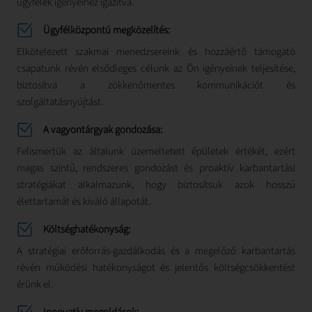
ügyfelek igényeihez igazítva.
Ügyfélközpontú megközelítés:
Elkötelezett szakmai menedzsereink és hozzáértő támogató
csapatunk révén elsődleges célunk az Ön igényeinek teljesítése,
biztosítva a zökkenőmentes kommunikációt és
szolgáltatásnyújtást.
A vagyontárgyak gondozása:
Felismertük az általunk üzemeltetett épületek értékét, ezért
magas szintű, rendszeres gondozást és proaktív karbantartási
stratégiákat alkalmazunk, hogy biztosítsuk azok hosszú
élettartamát és kiváló állapotát.
Költséghatékonyság:
A stratégiai erőforrás-gazdálkodás és a megelőző karbantartás
révén működési hatékonyságot és jelentős költségcsökkentést
érünk el.