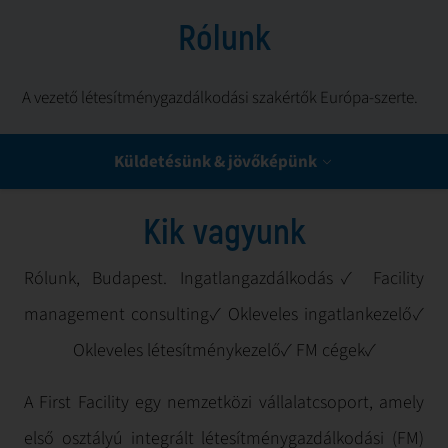
Rólunk
A vezető létesítménygazdálkodási szakértők Európa-szerte.
Küldetésünk & jövőképünk
Küldetésünk & jövőképünk
Miért válasszon minket
Szolgáltatásaink
Kik vagyunk
Csapatunk
Rólunk, Budapest. Ingatlangazdálkodás✓ Facility
management consulting✓ Okleveles ingatlankezelő✓
Okleveles létesítménykezelő✓ FM cégek✓
A First Facility egy nemzetközi vállalatcsoport, amely
első osztályú integrált létesítménygazdálkodási (FM)