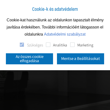
Cookie-k és adatvédelem
Cookie-kat használunk az oldalunkon tapasztalt élmény
javítása érdekében. További információért látogasson el
oldalunkra
Adatvédelmi szabályzat
Szükséges
Analitika
Marketing
Az összes cookie
Mentse a Beállításokat
elfogadása