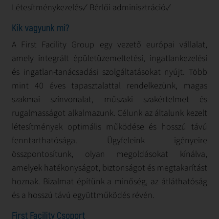
Létesítménykezelés✓ Bérlői adminisztráció✓
Kik vagyunk mi?
A First Facility Group egy vezető európai vállalat,
amely integrált épületüzemeltetési, ingatlankezelési
és ingatlan-tanácsadási szolgáltatásokat nyújt. Több
mint 40 éves tapasztalattal rendelkezünk, magas
szakmai színvonalat, műszaki szakértelmet és
rugalmasságot alkalmazunk. Célunk az általunk kezelt
létesítmények optimális működése és hosszú távú
fenntarthatósága. Ügyfeleink igényeire
összpontosítunk, olyan megoldásokat kínálva,
amelyek hatékonyságot, biztonságot és megtakarítást
hoznak. Bizalmat építünk a minőség, az átláthatóság
és a hosszú távú együttműködés révén.
First Facility Csoport