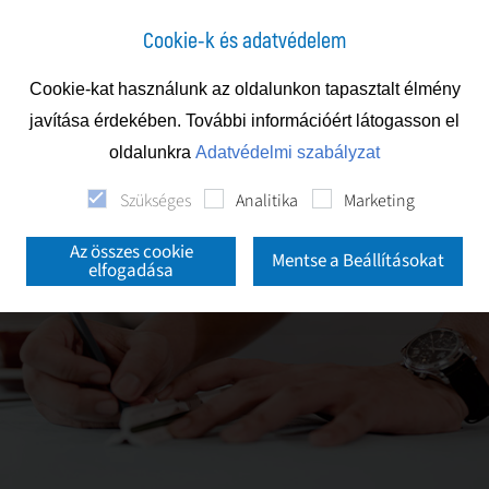
Cookie-k és adatvédelem
Cookie-kat használunk az oldalunkon tapasztalt élmény
javítása érdekében. További információért látogasson el
oldalunkra
Adatvédelmi szabályzat
Szükséges
Analitika
Marketing
Az összes cookie
Mentse a Beállításokat
elfogadása