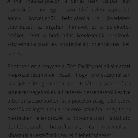
A mai ingatlanpiacon a bérlés nem csupán egy
tranzakció – ez egy hosszú távú üzleti kapcsolat,
amely közvetlenül befolyásolja a jövedelem
stabilitását, az ingatlan hírnevét és a befektetés
értékét. Ezért a bérbeadás kezelésének precíznek,
szisztematikusnak és stratégiailag orientáltnak kell
lennie.
Pontosan ez a lényege a First Facility-nél alkalmazott
megközelítésünknek. Azzal, hogy professzionálisan
kezeljük a lízing minden aspektusát – a szerződéses
kötelezettségektől és a fizetések beszedésétől kezdve
a bérlői kapcsolatokon át a piacelemzésig –, lehetővé
tesszük az ingatlantulajdonosok számára, hogy teljes
mértékben ellenőrizzék a folyamatokat, átlátható
döntéshozatalt biztosítsanak, és maximálisan
kihasználják eszközeikben rejlő lehetőségeket