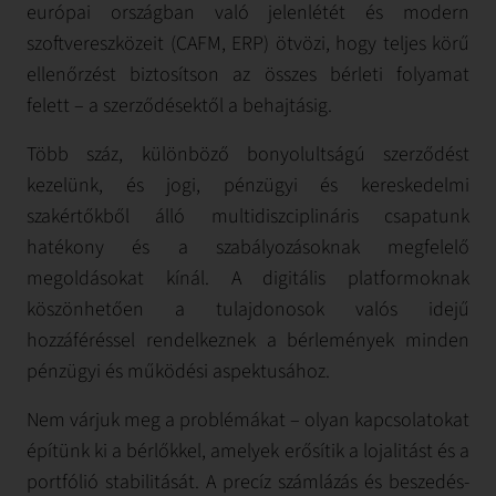
európai országban való jelenlétét és modern
szoftvereszközeit (CAFM, ERP) ötvözi, hogy teljes körű
ellenőrzést biztosítson az összes bérleti folyamat
felett – a szerződésektől a behajtásig.
Több száz, különböző bonyolultságú szerződést
kezelünk, és jogi, pénzügyi és kereskedelmi
szakértőkből álló multidiszciplináris csapatunk
hatékony és a szabályozásoknak megfelelő
megoldásokat kínál. A digitális platformoknak
köszönhetően a tulajdonosok valós idejű
hozzáféréssel rendelkeznek a bérlemények minden
pénzügyi és működési aspektusához.
Nem várjuk meg a problémákat – olyan kapcsolatokat
építünk ki a bérlőkkel, amelyek erősítik a lojalitást és a
portfólió stabilitását. A precíz számlázás és beszedés-