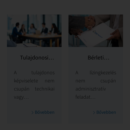
Tulajdonosi
Bérleti
képviselet
szerződések
A tulajdonos
A lízingkezelés
kezelése és
képviselete nem
nem csupán
adminisztratív
szolgáltatások
csupán technikai
adminisztratív
vagy
feladat –
adminisztratív
kulcsfontosságú
Bővebben
Bővebben
funkció – ez
funkció, amely
stratégiai
közvetlenül
felelősség. Egy
befolyásolja a