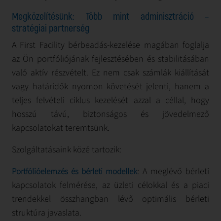
Megközelítésünk: Több mint adminisztráció –
stratégiai partnerség
A First Facility bérbeadás-kezelése magában foglalja
az Ön portfóliójának fejlesztésében és stabilitásában
való aktív részvételt. Ez nem csak számlák kiállítását
vagy határidők nyomon követését jelenti, hanem a
teljes felvételi ciklus kezelését azzal a céllal, hogy
hosszú távú, biztonságos és jövedelmező
kapcsolatokat teremtsünk.
Szolgáltatásaink közé tartozik:
: A meglévő bérleti
Portfólióelemzés és bérleti modellek
kapcsolatok felmérése, az üzleti célokkal és a piaci
trendekkel összhangban lévő optimális bérleti
struktúra javaslata.