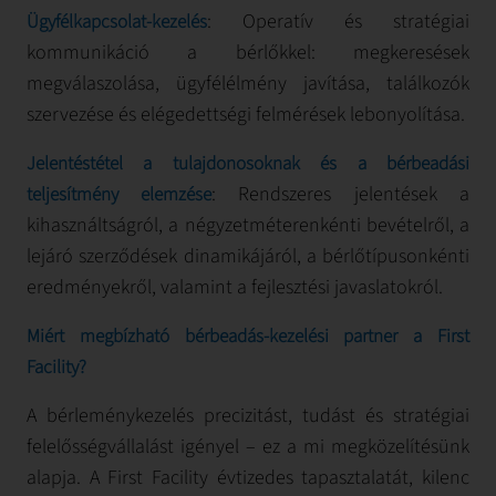
: Operatív és stratégiai
Ügyfélkapcsolat-kezelés
kommunikáció a bérlőkkel: megkeresések
megválaszolása, ügyfélélmény javítása, találkozók
szervezése és elégedettségi felmérések lebonyolítása.
Jelentéstétel a tulajdonosoknak és a bérbeadási
: Rendszeres jelentések a
teljesítmény elemzése
kihasználtságról, a négyzetméterenkénti bevételről, a
lejáró szerződések dinamikájáról, a bérlőtípusonkénti
eredményekről, valamint a fejlesztési javaslatokról.
Miért megbízható bérbeadás-kezelési partner a First
Facility?
A bérleménykezelés precizitást, tudást és stratégiai
felelősségvállalást igényel – ez a mi megközelítésünk
alapja. A First Facility évtizedes tapasztalatát, kilenc