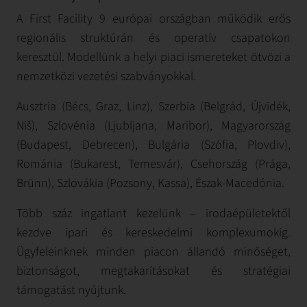
A First Facility 9 európai országban működik erős
regionális struktúrán és operatív csapatokon
keresztül. Modellünk a helyi piaci ismereteket ötvözi a
nemzetközi vezetési szabványokkal.
Ausztria (Bécs, Graz, Linz), Szerbia (Belgrád, Újvidék,
Niš), Szlovénia (Ljubljana, Maribor), Magyarország
(Budapest, Debrecen), Bulgária (Szófia, Plovdiv),
Románia (Bukarest, Temesvár), Csehország (Prága,
Brünn), Szlovákia (Pozsony, Kassa), Észak-Macedónia.
Több száz ingatlant kezelünk – irodaépületektől
kezdve ipari és kereskedelmi komplexumokig.
Ügyfeleinknek minden piacon állandó minőséget,
biztonságot, megtakarításokat és stratégiai
támogatást nyújtunk.