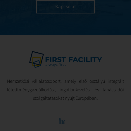
Kapcsolat
bérleti kapcsolat
stabil, átlátható és
a tulajdonosok
érdekeivel
összhangban
legyen.
Nemzetközi vállalatcsoport, amely első osztályú integrált
létesítménygazdálkodási, ingatlankezelési és tanácsadói
szolgáltatásokat nyújt Európában.